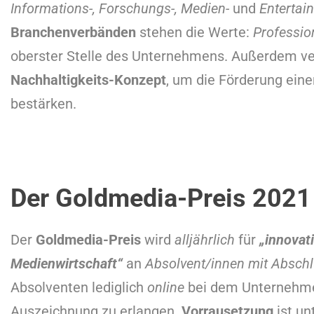
Informations-, Forschungs-, Medien-
und
Entertai
Branchenverbänden
stehen die Werte:
Profession
oberster Stelle des Unternehmens. Außerdem ve
Nachhaltigkeits-Konzept
, um die Förderung ein
bestärken.
Der Goldmedia-Preis 2021
Der
Goldmedia-Preis
wird
alljährlich
für
„innovat
Medienwirtschaft“
an
Absolvent/innen mit Absch
Absolventen lediglich
online
bei dem Unternehme
Auszeichnung zu erlangen.
Vorrausetzung
ist un