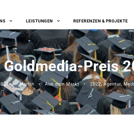
UNS
LEISTUNGEN
REFERENZEN & PROJEKTE
 Goldmedia-Preis 
2022
•
Martin
•
Aus dem Markt
•
2022
,
Agentur
,
Medi