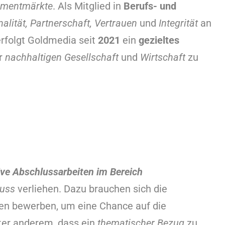
nmentmärkte
. Als Mitglied in
Berufs- und
alität, Partnerschaft, Vertrauen
und
Integrität
an
rfolgt Goldmedia seit
2021
ein
gezieltes
er
nachhaltigen Gesellschaft
und
Wirtschaft
zu
ive Abschlussarbeiten im Bereich
luss
verliehen. Dazu brauchen sich die
n bewerben, um eine Chance auf die
ter anderem, dass ein
thematischer Bezug
zu