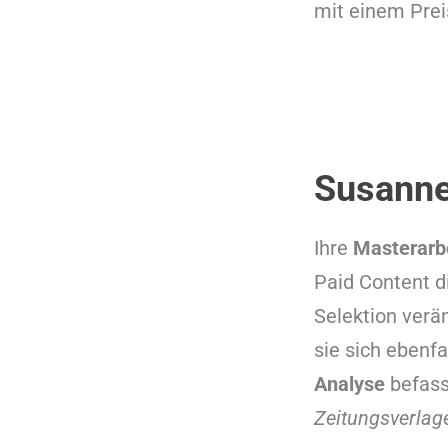
mit einem Prei
Susann
Ihre
Masterarb
Paid Content di
Selektion verä
sie sich ebenf
Analyse
befass
Zeitungsverlag