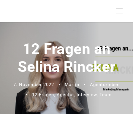
12 Fragen an
Selina Rincker
7. November 2022
•
Martin
•
Agenturleben
•
12 Fragen
,
Agentur
,
Interview
,
Team